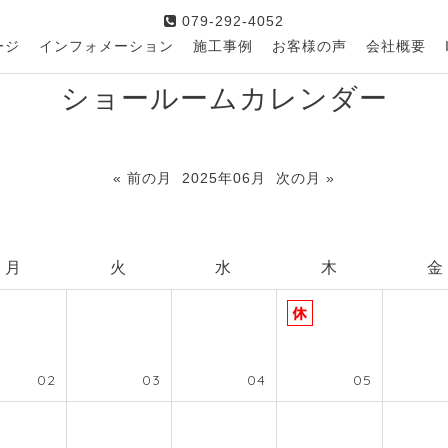
079-292-4052
ージ
インフォメーション
施工事例
お客様の声
会社概要
ショールームカレンダー
« 前の月
2025年06月
次の月 »
月
火
水
木
金
02
03
04
05