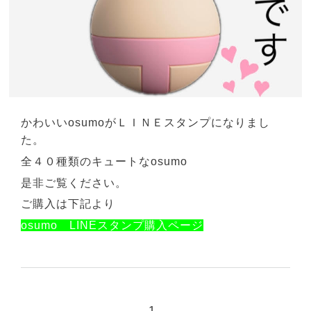
かわいいosumoが
ＬＩＮＥスタンプになりまし
た。
全４０種類のキュートなosumo
是非ご覧ください。
ご購入は下記より
osumo LINEスタンプ購入ページ
1