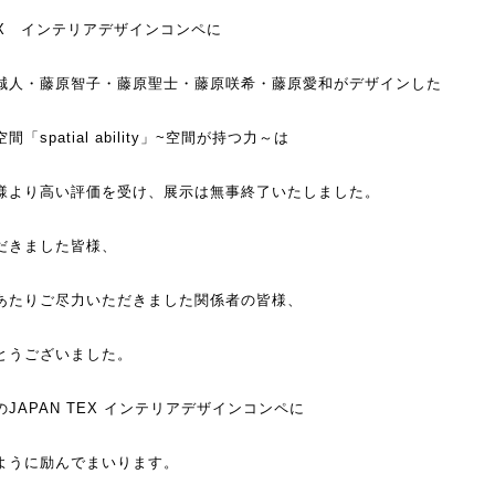
EX
インテリアデザインコンペに
誠人・藤原智子・藤原聖士・藤原咲希・藤原愛和がデザインした
「spatial ability」~空間が持つ力～は
様より高い評価を受け、展示は
無事終了いたしました。
だきました皆様、
あたりご尽力いただきました関係者の皆様、
とうございました。
JAPAN TEX インテリアデザインコンペに
ように励んでまいります。