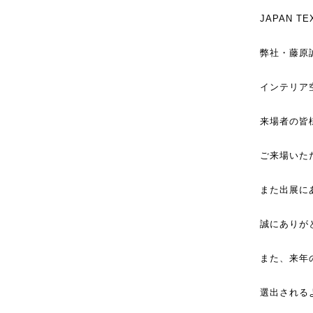
JAPAN T
弊社・藤原
インテリア空間
来場者の皆
ご来場いた
また出展に
誠にありが
また、来年の
選出される