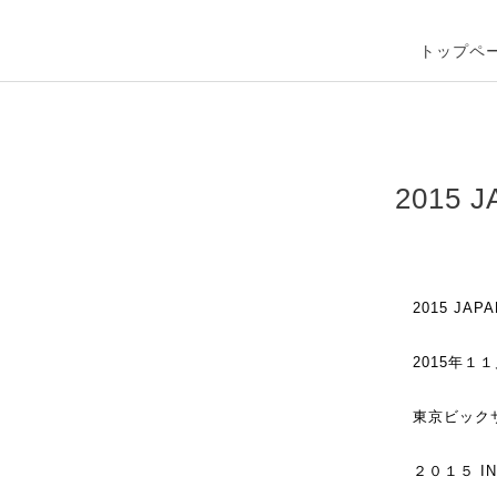
トップペ
2015
2015 J
2015年
東
京ビック
２０１５ IN