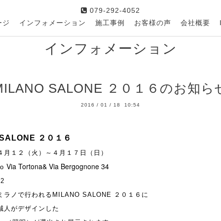
079-292-4052
ージ
インフォメーション
施工事例
お客様の声
会社概要
インフォメーション
MILANO SALONE ２０１６のお知ら
2016
/
01
/
18 10:54
SALONE ２０１６
４月１２（火）～４月１７日（日）
Via Tortona
& Via Bergognone 34
no
2
ミラノで行われる
MILANO SALONE ２０１６に
誠人がデザインした