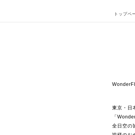
トップペ
Wonder
東京・日
「Wond
全日空の
皆様のお