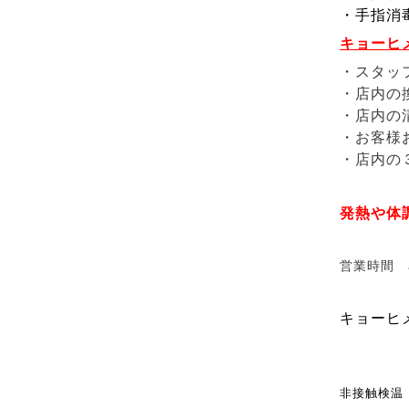
・手指消
キョーヒ
・スタッフ
・店内の
・店内の清
・お客様
・店内の
発熱や
体
営業時間 
キョーヒ
非接触検温