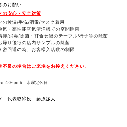
毒のお願い
メの安心・安全対策
の検温/手洗/消毒/マスク着用
換気・高性能空気清浄機での空間除菌
掃/消毒/除菌
・打合せ後のテーブル/椅子等の除菌
お帰り後毎の店内サンプルの除菌
３密回避の為、お客様入店数の制限
調不良の場合は
ご来場をお控えください。
am10~pm5 水曜定休日
メ 代表取締役 藤原誠人