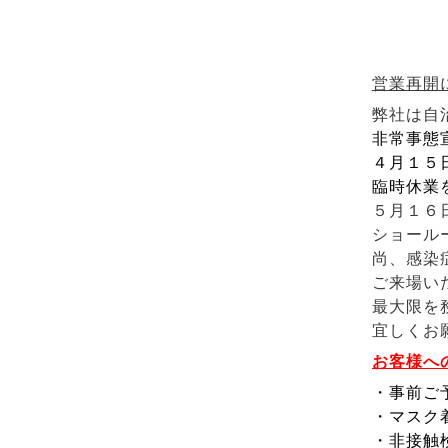
営業再開
弊社は
自
非常事態
４月１５
臨時休業
５月１６
ショール
尚、感染
ご来場い
最大限を
宜しくお
お客様へ
・事前ご
・マスク
・非接触